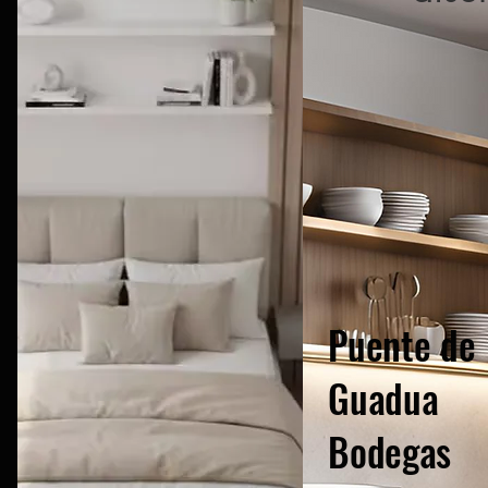
Puente de
Guadua
Bodegas