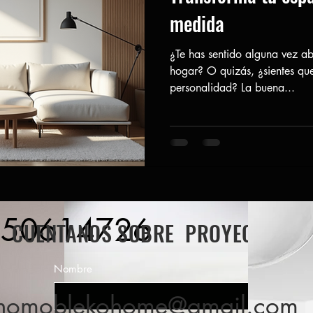
medida
¿Te has sentido alguna vez a
hogar? O quizás, ¿sientes que 
personalidad? La buena...
150614726
CUENTANOS SOBRE PROYECTO
Nombre
enomoblekohome@gmail.com