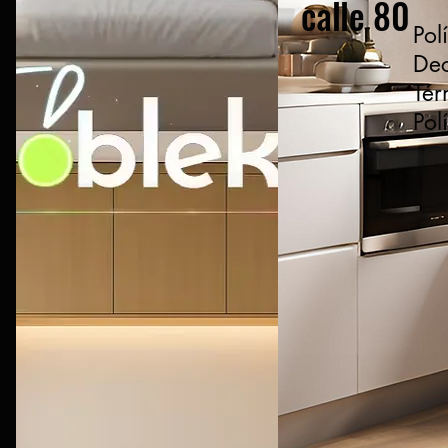
calle 80
Pol
Dec
Tér
Pol